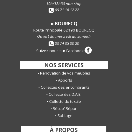
10h/18h30 non-stop
09 71 16 12 22
BOURECQ
►
Route Principale 62190 BOURECQ
Ouvert du mercredi au samedi
03 74 35 00 20
Suivez-nous sur Facebook
-
NOS SERVICES
-
•
Rénovation de vos meubles
•
Apports
•
Collectes des encombrants
•
Collecte des D.A.E.
•
Collecte du textile
•
Récup' Répar'
•
S
ablage
-
À PROPOS
-