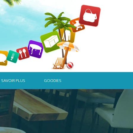
 SAVOIR PLUS
▼
GOODIES
▼
▼