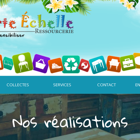
Sauter le menu
COLLECTES
▼
SERVICES
▼
CONTACT
▼
EN
Nos réalisations