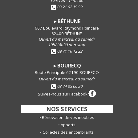
10h/12h - 14h/18h
03 21 02 19 99
BÉTHUNE
►
667 Boulevard Raymond Poincaré
62400 BÉTHUNE
Ouvert du mercredi au samedi
10h/18h30 non-stop
09 71 16 12 22
BOURECQ
►
Route Principale 62190 BOURECQ
Ouvert du mercredi au samedi
03 74 35 00 20
Suivez-nous sur Facebook
-
NOS SERVICES
-
•
Rénovation de vos meubles
•
Apports
•
Collectes des encombrants